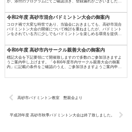
か、添付のプログラムにてご確認頂き、登録漏れがございましたら
ホームページのお問合せフォームにてご連絡お願い致します。た
だ...
令和2年度 高砂市混合バドミントン大会の御案内
コロナ禍で大変な時世であり、当協会におきましても、高砂市混合
バドミントン大会の開催について検討を重ねましたが、バドミント
ンをされている方に少しでもバドミントンを楽しめる環境を提供し
たいという思いから、 標記大会を下記要領にて開催致しますこと...
令和6年度 高砂市内サークル親善大会の御案内
標記大会を下記要領にて開催致しますので多数のご参加頂きますよ
うご案内申し上げます。「令和6年度市内サークル親善大会の御案
内」に記載の条件をご確認のうえ、ご参加頂きますようご案内申し
上げます。開催日時：令和6年12月15日（日）開催場所：高砂...
高砂市バドミントン教室 懇親会より
平成28年度 高砂市秋季バドミントン大会は終了致しました。